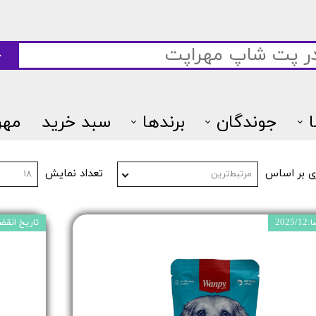
ج
جوندگان
برندها
سبد خرید
مهر
7پتس
ی بر اساس
تعداد نمایش
مرتبط‌ترین
۱۸
202
تاریخ انقضا:25/12