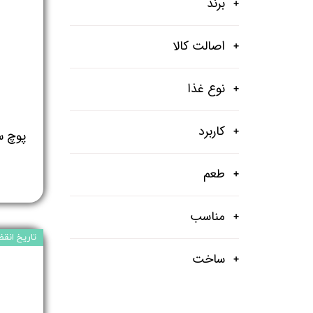
برند
اصالت کالا
نوع غذا
کاربرد
طعم
مناسب
تاریخ انقضا: /07
ساخت