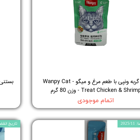
پوچ گربه ونپی با طعم مرغ و میگو - Wanpy Cat
بستنی 
Treat Chicken & Shrim - وزن 80 گرم
اتمام موجودی
2025
تاریخ انقضا: 5/11