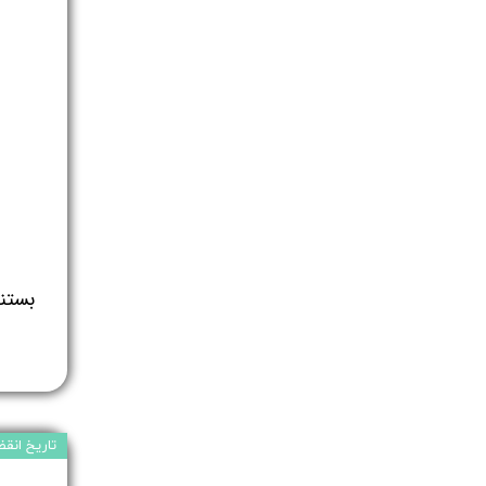
تاریخ انقضا: /04