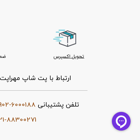
تحویل اکسپرس
ضما
ارتباط با پت شاپ مهراپت
902-6000188
تلفن پشتیبانی
21-88300271