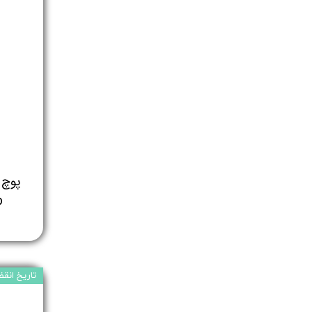
p
تاریخ انقضا: /11