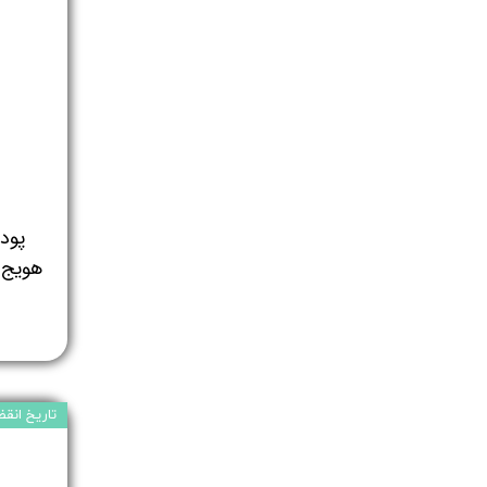
پود
تاریخ انقضا:5/12