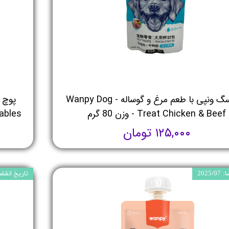
پوچ سگ ونپی با طعم مرغ و گوساله - Wanpy Dog
Treat Chicken & Beef - وزن 80 گرم
etables
۱۲۵,۰۰۰ تومان
2025
تاریخ انقضا: 5/07