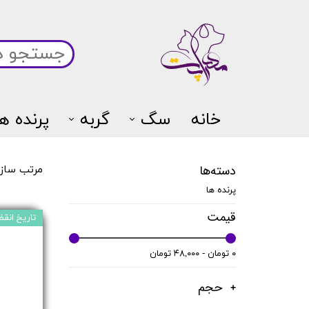
خانه
سگ
گربه
پرنده ها
دسته‌ها
مرتب ساز
پرنده ها
قیمت
تاریخ انقضا:5/11
۰ تومان - ۴۸,۰۰۰ تومان
حجم