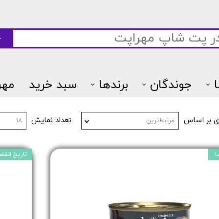
ج
جوندگان
برندها
سبد خرید
مهر
7پتس
ی بر اساس
تعداد نمایش
مرتبط‌ترین
۱۸
ا:
تاریخ انقضا