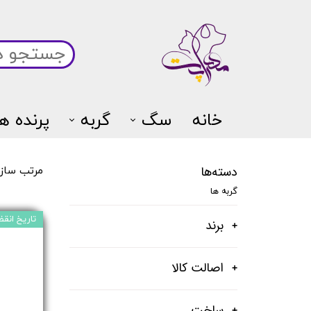
خانه
سگ
گربه
پرنده ها
دسته‌ها
مرتب ساز
گربه ها
تاریخ انقض
برند
اصالت کالا
ساخت