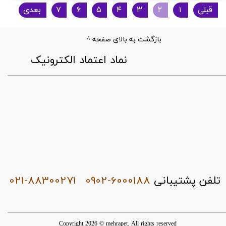
قبلی
۱
۲
۳
۴
۵
۶
۷
بعدی
بازگشت به بالای صفحه ^
​نماد اعتماد الکترونیک
021-88300271
0902-6000188
تلفن پشتیبانی
Copyright 2026 © mehrapet. All rights reserved