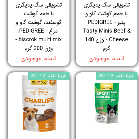
تشویقی سگ پدیگری
تشویقی سگ پدیگری
با طعم گوشت گاو و
با طعم گوشت
پنیر - PEDIGREE
گوسفند، گوشت گاو و
Tasty Minis Beef &
مرغ - PEDIGREE
Cheese - وزن 140
biscrok multi mix -
گرم
وزن 200 گرم
اتمام موجودی
اتمام موجودی
تاریخ انقضا: 2024/12
تاریخ انقضا: 2024/12