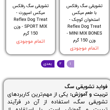
تشویقی سگ رفلکس
تشویقی سگ رفلکس
با طعم میکس
میکس اسپورت -
استخوان کوچک -
Reflex Dog Treat
Reflex Dog Treat
SPORT MIX - وزن
MINI MIX BONES -
150 گرم
وزن 150 گرم
اتمام موجودی
اتمام موجودی
۱
۲
بعدی
فواید تشویقی سگ
تربیت و آموزش:
یکی از مهم‌ترین کاربردهای
تشویقی سگ، استفاده از آن در فرآیند
تربیت و آموزش است. با استفاده از